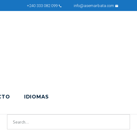
+240 333 082 099
info@asemarbata.com
phone_on
mail_on
CTO
IDIOMAS
Search
for: